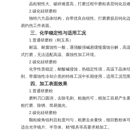
晶粒韧性大、破碎难度高，打磨过程中磨粒表层钝化后难以
2.碳化硅研磨粉
独特六方晶体结构，自带优良自锐性。打磨磨损后钝化边角
易灼伤工件表面。
三、化学稳定性与适用工况
1.普通研磨粉（刚玉系）
耐温、耐腐蚀性一般，遇强酸强碱易缓慢腐蚀分解，高温
式打磨，无法适配高温、腐蚀性加工环境。
2.碳化硅研磨粉
化学性质稳定，耐酸碱侵蚀，热稳定性强，高温下晶体结
削、带腐蚀性冷却介质的特殊工况中长期使用，适用工况范
四、加工表面效果
1.普通研磨粉
磨料刃口圆润，去除毛刺、粗抛尚可，精加工容易产生雾
粗打磨、除锈、简易抛光。
2.碳化硅研磨粉
颗粒棱角锐利且粒度均匀，粗磨去余量快，细目数粉体可完
适合光学镜片、半导体、精*模具等高要求精加工。